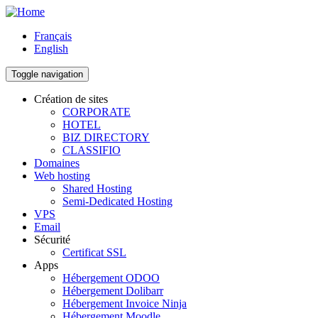
Skip
to
Français
main
English
content
Toggle navigation
Création de sites
CORPORATE
Main
HOTEL
navigation
BIZ DIRECTORY
CLASSIFIO
Domaines
Web hosting
Shared Hosting
Semi-Dedicated Hosting
VPS
Email
Sécurité
Certificat SSL
Apps
Hébergement ODOO
Hébergement Dolibarr
Hébergement Invoice Ninja
Hébergement Moodle