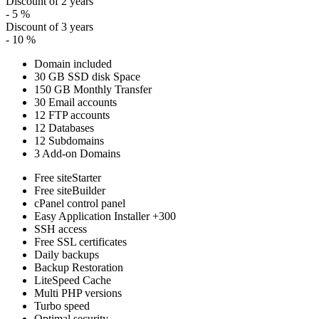
Discount of 2 years
- 5 %
Discount of 3 years
- 10 %
Domain included
30 GB SSD disk Space
150 GB Monthly Transfer
30 Email accounts
12 FTP accounts
12 Databases
12 Subdomains
3 Add-on Domains
Free siteStarter
Free siteBuilder
cPanel control panel
Easy Application Installer +300
SSH access
Free SSL certificates
Daily backups
Backup Restoration
LiteSpeed Cache
Multi PHP versions
Turbo speed
Optimal security