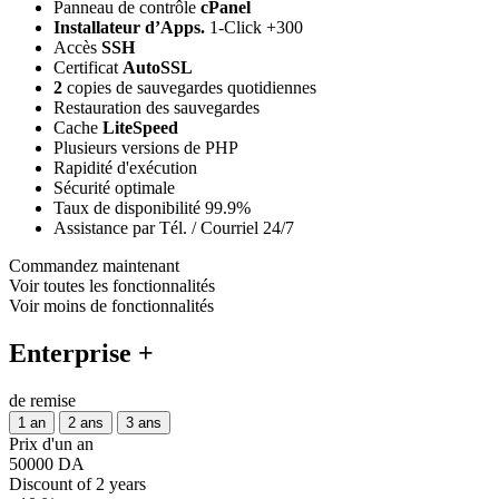
Panneau de contrôle
cPanel
Installateur d’Apps.
1-Click +300
Accès
SSH
Certificat
AutoSSL
2
copies de sauvegardes quotidiennes
Restauration des sauvegardes
Cache
LiteSpeed
Plusieurs versions de PHP
Rapidité d'exécution
Sécurité optimale
Taux de disponibilité 99.9%
Assistance par Tél. / Courriel 24/7
Commandez maintenant
Voir toutes les fonctionnalités
Voir moins de fonctionnalités
Enterprise +
de remise
1 an
2 ans
3 ans
Prix d'un an
50000 DA
Discount of 2 years