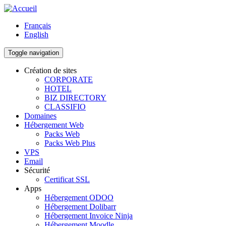
Aller
au
Français
contenu
English
principal
Toggle navigation
Création de sites
CORPORATE
Main
HOTEL
navigation
BIZ DIRECTORY
CLASSIFIO
Domaines
Hébergement Web
Packs Web
Packs Web Plus
VPS
Email
Sécurité
Certificat SSL
Apps
Hébergement ODOO
Hébergement Dolibarr
Hébergement Invoice Ninja
Hébergement Moodle