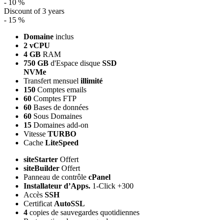
- 10 %
Discount of 3 years
- 15 %
Domaine
inclus
2 vCPU
4 GB
RAM
750 GB
d'Espace disque
SSD
NVMe
Transfert mensuel
illimité
150
Comptes emails
60
Comptes FTP
60
Bases de données
60
Sous Domaines
15
Domaines add-on
Vitesse
TURBO
Cache
LiteSpeed
siteStarter
Offert
siteBuilder
Offert
Panneau de contrôle
cPanel
Installateur d’Apps.
1-Click +300
Accès
SSH
Certificat
AutoSSL
4
copies de sauvegardes quotidiennes